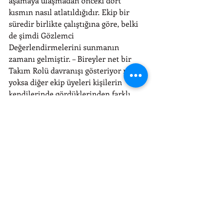
aşamaya ulaşmadan önceki dört 
kısmın nasıl atlatıldığıdır. Ekip bir 
süredir birlikte çalıştığına göre, belki 
de şimdi Gözlemci 
Değerlendirmelerini sunmanın 
zamanı gelmiştir. – Bireyler net bir 
Takım Rolü davranışı gösteriyor mu 
yoksa diğer ekip üyeleri kişilerin 
kendilerinde gördüklerinden farklı 
güçlü yönler mi görüyor? Bu aşama, 
hem bireyin hem de ekibin geçmiş 
katkılarının tam olarak 
tanımlanmasını ve tanınmasını 
sağlayan yeni hedeflerin ve planların 
yapıldığı aşamadır.
Performans sürecine geçiş
Uzun süredir birlikte çalışan 
takımlarda yeni üyeler eklendikçe 