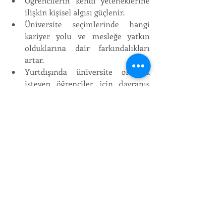
Öğrencilerin kendi yeteneklerine 
ilişkin kişisel algısı güçlenir.
Üniversite seçimlerinde hangi 
kariyer yolu ve mesleğe yatkın 
olduklarına dair farkındalıkları 
artar. 
Yurtdışında üniversite okumak 
isteyen öğrenciler için davranış 
özelliklerine göre ne tarz bir şehir 
ve üniversitenin onlara uygun 
olacağı belirlenir.
Öğrenciler kendi 
değerlendirmeleri ve gözlemci 
değerlendirmeleri ile arasındaki 
farklılıkları görürler. Kör noktaları 
ve gizli yeteneklerinin farkına 
varırlar. 
Hem bulundukları ortamlarda 
hem de mülakatlarda kendilerini 