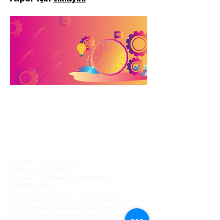
Hakkımızda
Danışmanlarımız
Basında Biz
Hizmetlerimiz
İşe Alım Uygulamaları
360 Değerlendirme
Ölçme Değerlendirme Merkezi
Uygulamaları
Bireysel Koçluk ve Takım Koçluğu
Hedef Bazlı Performans Sistemleri
İş ve Ücret Değerlendirme Sistemleri
Öğrencilere Yönelik Hizmetler