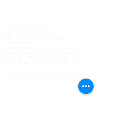
Basında Biz
Hizmetlerimiz
İşe Alım Uygulamaları
360 Değerlendirme
Ölçme Değerlendirme Merkezi
Uygulamaları
Bireysel Koçluk ve Takım Koçluğu
Hedef Bazlı Performans Sistemleri
İş ve Ücret Değerlendirme Sistemleri
Öğrencilere Yönelik Hizmetler
Belbin
Raporlar
Oyunlar
Kitaplar
Belbin Get Set
Eğitim Akreditasyon
Geçerlilik-Güvenirlilik
Belbin Nasıl Ortaya Çıktı?
İletişim