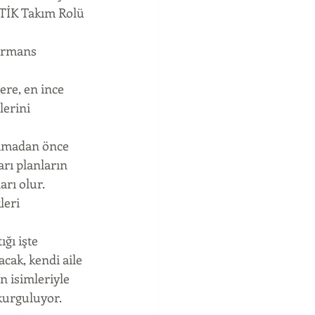
İTİK Takım Rolü 
formans 
ere, en ince 
lerini 
şlamadan önce 
arı planların 
rı olur. 
leri 
ğı işte 
cak, kendi aile 
n isimleriyle 
 kurguluyor.