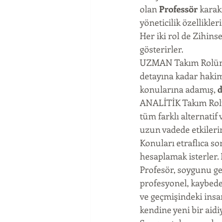
olan 
Professör 
karak
yöneticilik özellikler
Her iki rol de Zihins
gösterirler.
UZMAN Takım Rolüne sa
detayına kadar hakimd
konularına adamış, 
d
ANALİTİK Takım Rolün
tüm farklı alternatif 
uzun vadede etkileri
Konuları etraflıca so
hesaplamak isterler. 
Profesör, soygunu ger
profesyonel, kaybedec
ve geçmişindeki insan
kendine yeni bir aidi