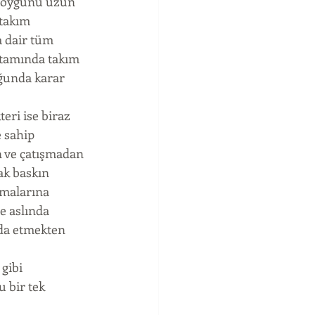
 soygunu uzun 
 takım 
a dair tüm 
rtamında takım 
uğunda karar 
teri ise biraz 
 sahip 
n ve çatışmadan 
ak baskın 
nmalarına 
e aslında 
eda etmekten 
gibi 
 bir tek 