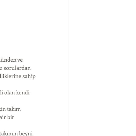
olünden ve 
ız sorulardan 
liklerine sahip 
i olan kendi 
kin takım 
ir bir 
 takımın beyni 