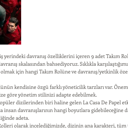
iş yerindeki davranış özelliklerini içeren 9 adet Takım R
davranış skalasından bahsediyoruz. Sıklıkla karşılaştığım
i olmak için hangi Takım Rolüne ve davranış/yetkinlik özel
ünün kendisine özgü farklı yöneticilik tarzları var. Öneml
ize göre yönetim stilinizi adapte edebilmek.
püler dizilerinden biri haline gelen La Casa De Papel et
a insan davranışlarının hangi boyutlara gidebileceğine da
liğinde adeta.
olleri olarak incelediğimizde, dizinin ana karakteri, tüm