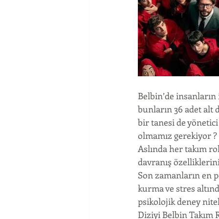
Belbin’de insanların 
bunların 36 adet alt 
bir tanesi de yönetic
olmamız gerekiyor ?
Aslında her takım rol
davranış özelliklerin
Son zamanların en po
kurma ve stres altınd
psikolojik deney nite
Diziyi Belbin Takım R