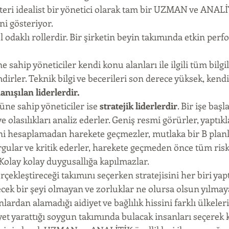
teri idealist bir yönetici olarak tam bir UZMAN ve ANAL
ini gösteriyor.
el odaklı rollerdir. Bir şirketin beyin takımında etkin per
hip yöneticiler kendi konu alanları ile ilgili tüm bilgil
irler. Teknik bilgi ve becerileri son derece yüksek, kendi
anışılan liderlerdir.
e sahip yöneticiler ise 
stratejik liderlerdir
. Bir işe ba
ve olasılıkları analiz ederler. Geniş resmi görürler, yaptıkl
ni hesaplamadan harekete geçmezler, mutlaka bir B planla
rgular ve kritik ederler, harekete geçmeden önce tüm risk
Kolay kolay duygusallığa kapılmazlar.
çekleştireceği takımını seçerken stratejisini her biri yaptı
ek bir şeyi olmayan ve zorluklar ne olursa olsun yılmaya
lardan alamadığı aidiyet ve bağlılık hissini farklı ülkeleri
yet yarattığı soygun takımında bulacak insanları seçerek