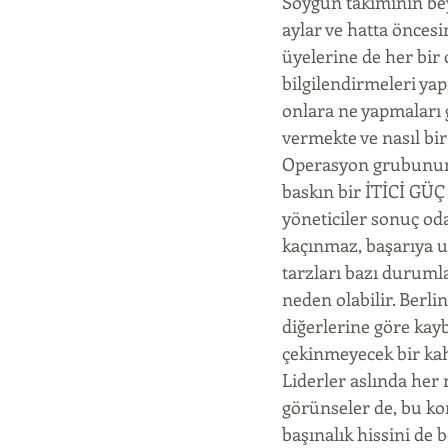
Soygun takımının be
aylar ve hatta öncesi
üyelerine de her bir 
bilgilendirmeleri yap
onlara ne yapmaları 
vermekte ve nasıl bir
Operasyon grubunun P
baskın bir İTİCİ GÜÇ 
yöneticiler sonuç oda
kaçınmaz, başarıya u
tarzları bazı duruml
neden olabilir. Berli
diğerlerine göre kayb
çekinmeyecek bir kah
Liderler aslında her 
görünseler de, bu k
başınalık hissini de 