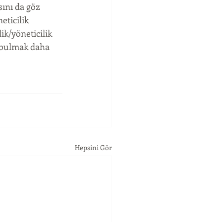
ını da göz 
ticilik 
ik/yöneticilik 
r bulmak daha 
Hepsini Gör