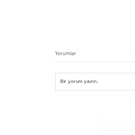
Yorumlar
Bir yorum yazın...
Belbin Takım Rolleri ile Ekip
Çalışmasını Geliştirin
Hakkımızda
Hizmetlerimi
Danışmanlarımız
İşe Alım Uygulam
Basında Biz
360 Değerlendi
Ölçme Değerlen
Uygulamaları