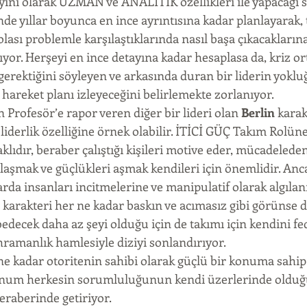
yini olarak UZMAN ve ANALİTİK özellikleri ile yapacağı
nde yıllar boyunca en ince ayrıntısına kadar planlayarak,
olası problemle karşılaştıklarında nasıl başa çıkacakların
ıyor. Herşeyi en ince detayına kadar hesaplasa da, kriz o
gerektiğini söyleyen ve arkasında duran bir liderin yokl
 hareket planı izleyeceğini belirlemekte zorlanıyor.
rofesör’e rapor veren diğer bir lideri olan 
Berlin 
karak
liderlik özelliğine örnek olabilir. İTİCİ GÜÇ Takım Rolüne
klıdır, beraber çalıştığı kişileri motive eder, mücadelede
laşmak ve güçlükleri aşmak kendileri için önemlidir. Anc
arda insanları incitmelerine ve manipulatif olarak algıla
n karakteri her ne kadar baskın ve acımasız gibi görünse d
edecek daha az şeyi olduğu için de takımı için kendini f
ramanlık hamlesiyle diziyi sonlandırıyor.
ne kadar otoritenin sahibi olarak güçlü bir konuma sahip 
onum herkesin sorumluluğunun kendi üzerlerinde olduğu
beraberinde getiriyor.