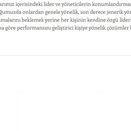
rımız içerisindeki lider ve yöneticilerin konumlandırmas
muzda onlardan genele yönelik, son derece jenerik yöne
lamalarını beklemek yerine her kişinin kendine özgü liderl
na göre performansını geliştirici kişiye yönelik çözümle