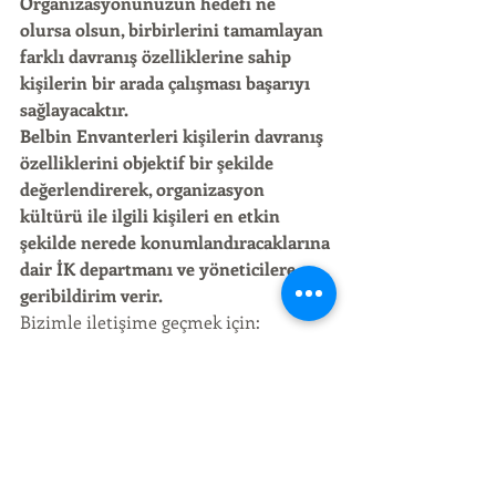
Organizasyonunuzun hedefi ne 
olursa olsun, birbirlerini tamamlayan 
farklı davranış özelliklerine sahip 
kişilerin bir arada çalışması başarıyı 
sağlayacaktır.
Belbin Envanterleri kişilerin davranış 
özelliklerini objektif bir şekilde 
değerlendirerek, organizasyon 
kültürü ile ilgili kişileri en etkin 
şekilde nerede konumlandıracaklarına 
dair İK departmanı ve yöneticilere 
geribildirim verir. 
Bizimle iletişime geçmek için:
info@sierradanismanlik.com
Tel: 0216 336 03 50
http://www.sierradanismanlik.com