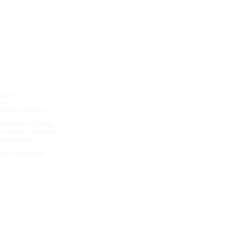
z
Eğitimler
Belbin
Belbin Takım Eğitimleri
aları
Raporlar
rme
Oyunlar
Hedef Bazlı Performans
dirme Merkezi
Kitaplar
Sistemleri Eğitimi
Belbin Get Set
 ve Takım Koçluğu
Eğitim Akreditas
formans Sistemleri
Geçerlilik-Güvenir
erlendirme
Belbin Nasıl Orta
elik Hizmetler