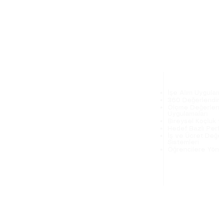
Hakkımızda
Hizmetlerimi
Danışmanlarımız
İşe Alım Uygulam
Basında Biz
360 Değerlendi
Ölçme Değerlen
Uygulamaları
Bireysel Koçluk
Hedef Bazlı Per
İş ve Ücret Değ
Sistemleri
Öğrencilere Yön